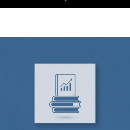
omlaag
naar
inhoud