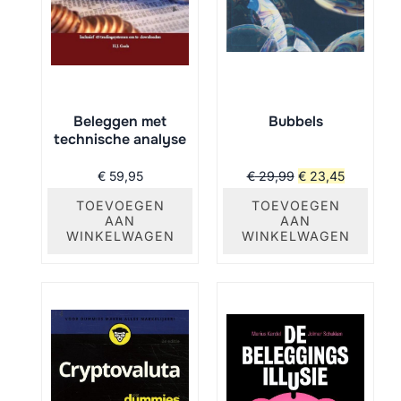
Beleggen met
Bubbels
technische analyse
Oorspronkelijke
Huidige
€
59,95
€
29,99
€
23,45
prijs
prijs
TOEVOEGEN
TOEVOEGEN
AAN
AAN
was:
is:
WINKELWAGEN
WINKELWAGEN
€ 29,99.
€ 23,45.