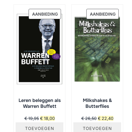
PRODUCT
PRODU
AANBIEDING
AANBIEDING
IN
IN
DE
DE
UITVERKOOP
UITVER
Leren beleggen als
Milkshakes &
Warren Buffett
Butterflies
Oorspronkelijke
Huidige
Oorspronkelijke
Huidige
€
19,95
€
18,00
€
26,50
€
22,40
prijs
prijs
prijs
prijs
TOEVOEGEN
TOEVOEGEN