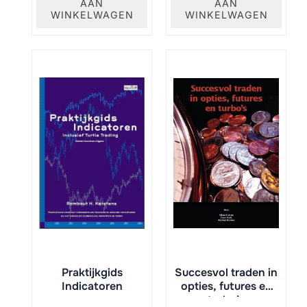
AAN
AAN
was:
is:
was:
is:
WINKELWAGEN
WINKELWAGEN
€ 19,95.
€ 18,00.
€ 26,50.
€ 22,40.
Praktijkgids
Succesvol traden in
Indicatoren
opties, futures en
turbo’s