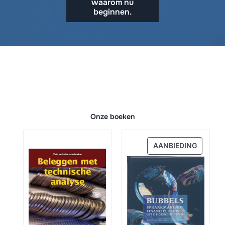
waarom nu
beginnen.
Onze boeken
PRODU
AANBIEDING
IN
DE
UITVER