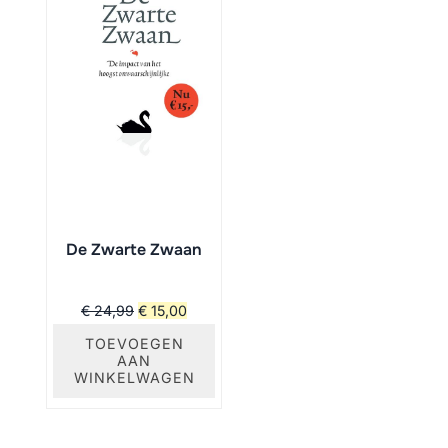
DE
UITVERKOOP
De Zwarte Zwaan
Oorspronkelijke
Huidige
€
24,99
€
15,00
prijs
prijs
TOEVOEGEN
AAN
was:
is:
WINKELWAGEN
€ 24,99.
€ 15,00.