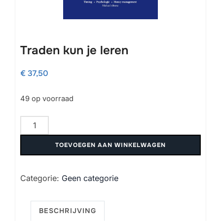
Traden kun je leren
€
37,50
49 op voorraad
Traden
kun
TOEVOEGEN AAN WINKELWAGEN
je
leren
aantal
Categorie:
Geen categorie
BESCHRIJVING