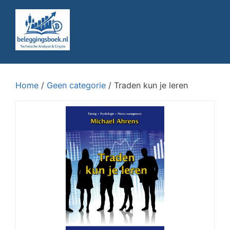
Beleggingsboek.nl
Ga
naar
de
inhoud
Home
/
Geen categorie
/ Traden kun je leren