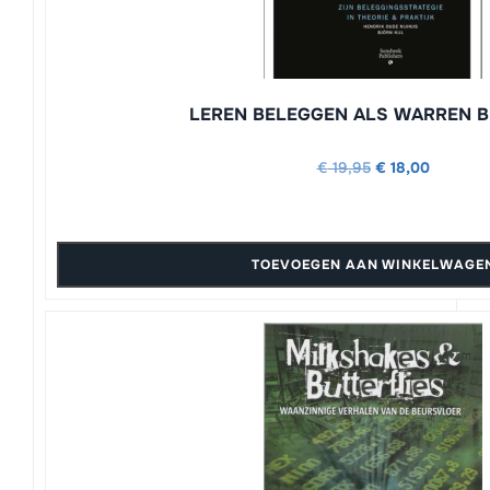
LEREN BELEGGEN ALS WARREN 
Oorspronkelijke
Huidige
€
19,95
€
18,00
prijs
prijs
was:
is:
€ 19,95.
€ 18,00.
TOEVOEGEN AAN WINKELWAGE