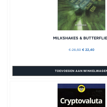
MILKSHAKES & BUTTERFLI
Oorspronkelijke
Huidige
€
26,50
€
22,40
prijs
prijs
was:
is:
€ 26,50.
€ 22,40
TOEVOEGEN AAN WINKELWAGE